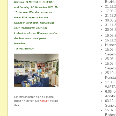
Bezirk
Samstag, 21.November, 17-20 Uhr
21.11.
und Sonntag, 22. November 2026, 11-
17.03.
17 Uhr statt. Wer aber vorher an
31.11.
einem Bild Interesse hat, ein
30.05.
Kalender, Kochbuch, Geburtstags-
31.11.
oder Trauerkarten oder eine
30.05.
Einkaufstasche mit Öl bemalt möchte,
19.05.
der kann mich privat gerne
16.11.2
besuchen.
Hussen
Tel. 01732393426
15.06. 
Segelbi
25.06.
15.03. 
Segelbi
25.10. 
Konstan
17.08. 
WISTA 
6.06. 
Acrylb
Sie interessieren sich für meine
03.12. 
Bilder? Nehmen Sie
Kontakt
mit mir
auf.
Senior
15.07. 
Bodens