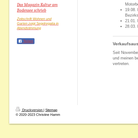
Motorb
Das Magazin Kultur am

19.08.
Bodensee schrieb
Bezirk
Zeitschrift Wohnen und
21.01.
Garten zeigt Segelregatta in
28.03.
Abendstimmung
Teilen
Verkaufsau
Seit November
und meinen b
vertreten.
Druckversion
|
Sitemap
© 2020-2023 Christine Hamm