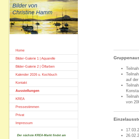
Bilder von
Christine Hamm
Home
Gruppenaus
Bilder-Galerie 1 | Aquarelle
Bilder-Galerie 2 | Ölfarben
Teilna
Teilna
Kalender 2026 u. Kochbuch
auf de
Kontakt
Teilna
Konsta
Ausstellungen
Teilnah
KREA
von 200
Pressestimmen
Privat
Einzelausst
Impressum
17.03.
26.02.
D
er nächste KREA-Markt findet am